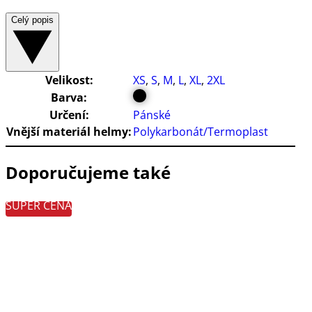
Celý popis
Velikost:
XS
,
S
,
M
,
L
,
XL
,
2XL
Barva:
Určení:
Pánské
Vnější materiál helmy:
Polykarbonát/Termoplast
Doporučujeme také
SUPER CENA