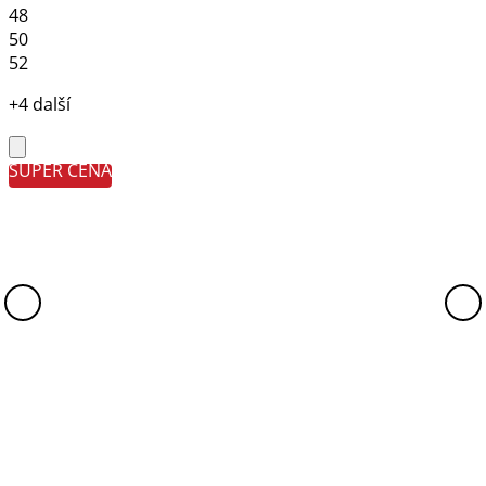
48
50
52
+4 další
SUPER CENA