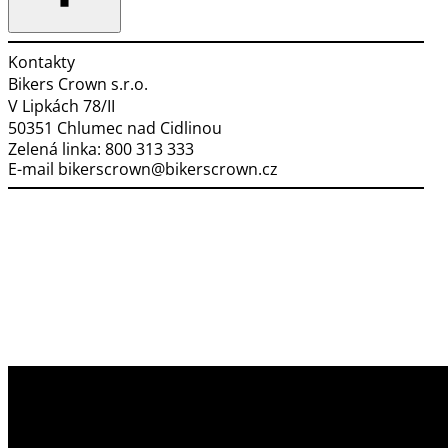
Kontakty
Bikers Crown s.r.o.
V Lipkách 78/II
50351 Chlumec nad Cidlinou
Zelená linka:
800 313 333
E-mail
bikerscrown@bikerscrown.cz
Využíváme soubory cookies