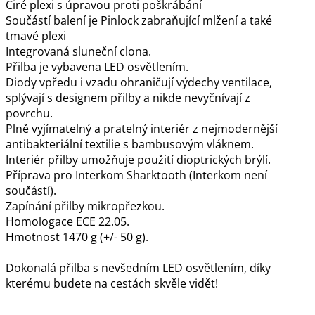
Čiré plexi s úpravou proti poškrábání
Součástí balení je Pinlock zabraňující mlžení a také
tmavé plexi
Integrovaná sluneční clona.
Přilba je vybavena LED osvětlením.
Diody vpředu i vzadu ohraničují výdechy ventilace,
splývají s designem přilby a nikde nevyčnívají z
povrchu.
Plně vyjímatelný a pratelný interiér z nejmodernější
antibakteriální textilie s bambusovým vláknem.
Interiér přilby umožňuje použití dioptrických brýlí.
Příprava pro Interkom Sharktooth (Interkom není
součástí).
Zapínání přilby mikropřezkou.
Homologace ECE 22.05.
Hmotnost 1470 g (+/- 50 g).
Dokonalá přilba s nevšedním LED osvětlením, díky
kterému budete na cestách skvěle vidět!