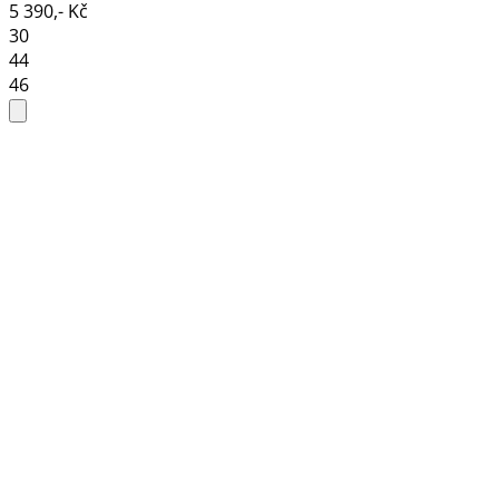
5 390,- Kč
30
44
46