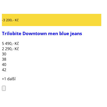
-3 200,- Kč
Trilobite Downtown men blue jeans
5 490,- Kč
2 290,- Kč
30
38
40
42
+1 další