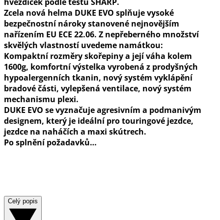
hvězdiček podle testu SHARP.
Zcela nová helma DUKE EVO splňuje vysoké
bezpečnostní nároky stanovené nejnovějším
nařízením EU ECE 22.06. Z nepřeberného množství
skvělých vlastností uvedeme namátkou:
Kompaktní rozměry skořepiny a její váha kolem
1600g, komfortní výstelka vyrobená z prodyšných
hypoalergenních tkanin, nový systém vyklápění
bradové části, vylepšená ventilace, nový systém
mechanismu plexi.
DUKE EVO se vyznačuje agresivním a podmanivým
designem, který je ideální pro touringové jezdce,
jezdce na naháčích a maxi skútrech.
Po splnění požadavků…
Celý popis