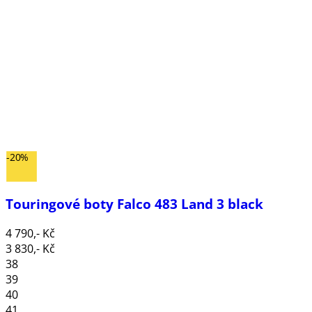
-20%
Touringové boty Falco 483 Land 3 black
4 790,- Kč
3 830,- Kč
38
39
40
41