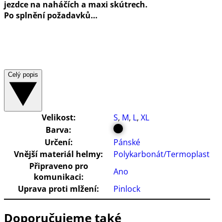
jezdce na naháčích a maxi skútrech.
Po splnění požadavků…
Celý popis
Velikost:
S
,
M
,
L
,
XL
Barva:
Určení:
Pánské
Vnější materiál helmy:
Polykarbonát/Termoplast
Připraveno pro
Ano
komunikaci:
Uprava proti mlžení:
Pinlock
Doporučujeme také