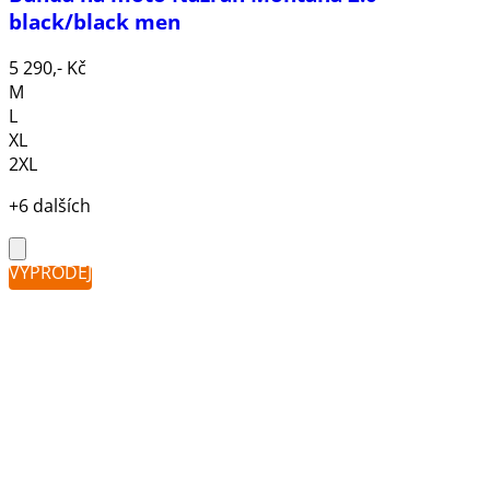
black/black men
5 290,- Kč
M
L
XL
2XL
+6 dalších
VÝPRODEJ