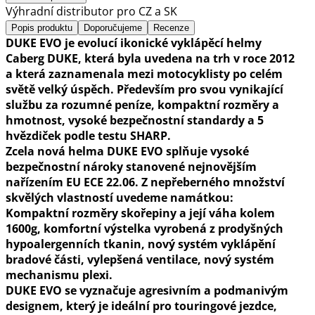
Výhradní distributor pro CZ a SK
Popis produktu
Doporučujeme
Recenze
DUKE EVO je evolucí ikonické vyklápěcí helmy
Caberg DUKE, která byla uvedena na trh v roce 2012
a která zaznamenala mezi motocyklisty po celém
světě velký úspěch. Především pro svou vynikající
službu za rozumné peníze, kompaktní rozměry a
hmotnost, vysoké bezpečnostní standardy a 5
hvězdiček podle testu SHARP.
Zcela nová helma DUKE EVO splňuje vysoké
bezpečnostní nároky stanovené nejnovějším
nařízením EU ECE 22.06. Z nepřeberného množství
skvělých vlastností uvedeme namátkou:
Kompaktní rozměry skořepiny a její váha kolem
1600g, komfortní výstelka vyrobená z prodyšných
hypoalergenních tkanin, nový systém vyklápění
bradové části, vylepšená ventilace, nový systém
mechanismu plexi.
DUKE EVO se vyznačuje agresivním a podmanivým
designem, který je ideální pro touringové jezdce,