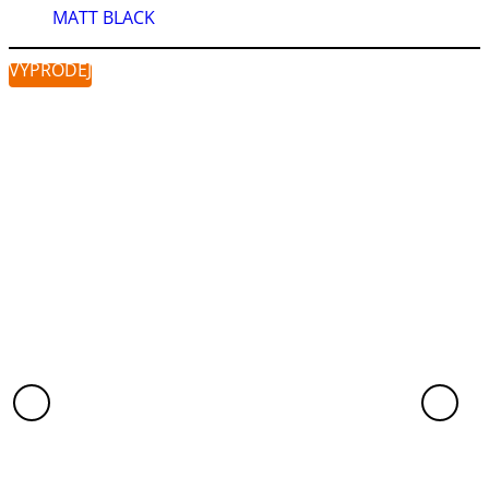
MATT BLACK
VÝPRODEJ
VÝ