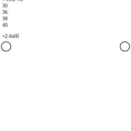
30
36
38
40
+2 další