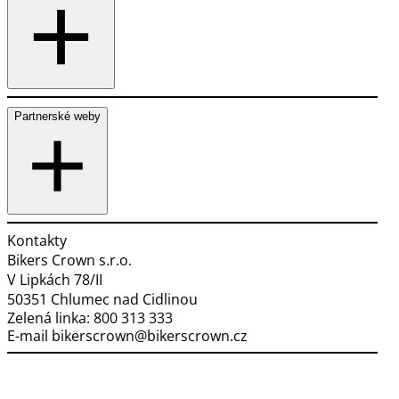
Partnerské weby
Kontakty
Bikers Crown s.r.o.
V Lipkách 78/II
50351 Chlumec nad Cidlinou
Zelená linka:
800 313 333
E-mail
bikerscrown@bikerscrown.cz