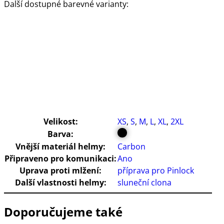
Další dostupné barevné varianty:
Velikost:
XS
,
S
,
M
,
L
,
XL
,
2XL
Barva:
Vnější materiál helmy:
Carbon
Připraveno pro komunikaci:
Ano
Uprava proti mlžení:
příprava pro Pinlock
Další vlastnosti helmy:
sluneční clona
Doporučujeme také