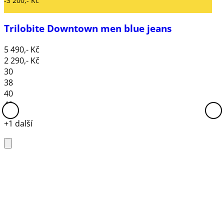
-3 200,- Kč
Trilobite Downtown men blue jeans
5 490,- Kč
2 290,- Kč
30
38
40
42
+1 další