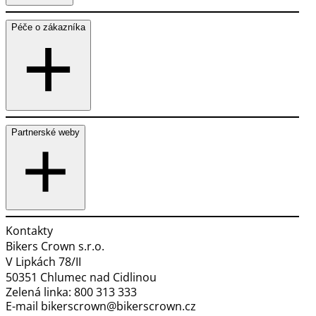
Péče o zákazníka
Partnerské weby
Kontakty
Bikers Crown s.r.o.
V Lipkách 78/II
50351 Chlumec nad Cidlinou
Zelená linka:
800 313 333
E-mail
bikerscrown@bikerscrown.cz