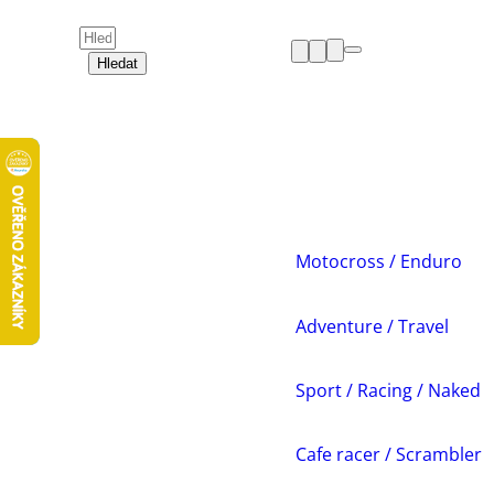
Hledat
HELMY
OBLEČENÍ
BOTY
CHRÁNIČE
DÁMSKÁ ZÓNA
PŘÍSLUŠENSTVÍ
NÁHRADNÍ DÍLY
Motocross / Enduro
VOLNÝ ČAS
AKCE A VÝPRODEJE
Adventure / Travel
Sport / Racing / Naked
Cafe racer / Scrambler