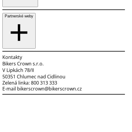
Partnerské weby
Kontakty
Bikers Crown s.r.o.
V Lipkách 78/II
50351 Chlumec nad Cidlinou
Zelená linka:
800 313 333
E-mail
bikerscrown@bikerscrown.cz