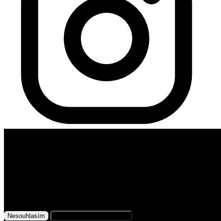
Využíváme soubory cookies
Na našem webu získáváme, ukládáme
a zpracováváme informace o jeho uživatelích (např.
síťové identifikátory, údaje o tom, jak procházíte
naše stránky, nebo jaký obsah vás zajímá). K tomuto
účelu využíváme soubory cookies, které nám
Nesouhlasím
Přijmout všechny cookies
pomáhají zkvalitnit naše služby a personalizovat