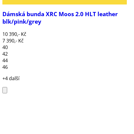
Dámská bunda XRC Moos 2.0 HLT leather
blk/pink/grey
10 390,- Kč
7 390,- Kč
40
42
44
46
+4 další