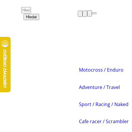
Hledat
HELMY
OBLEČENÍ
BOTY
CHRÁNIČE
DÁMSKÁ ZÓNA
PŘÍSLUŠENSTVÍ
NÁHRADNÍ DÍLY
Motocross / Enduro
VOLNÝ ČAS
AKCE A VÝPRODEJE
Adventure / Travel
Sport / Racing / Naked
Cafe racer / Scrambler