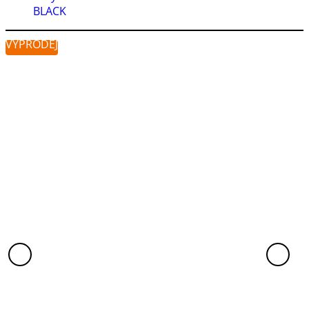
BLACK
VÝPRODEJ
VÝ