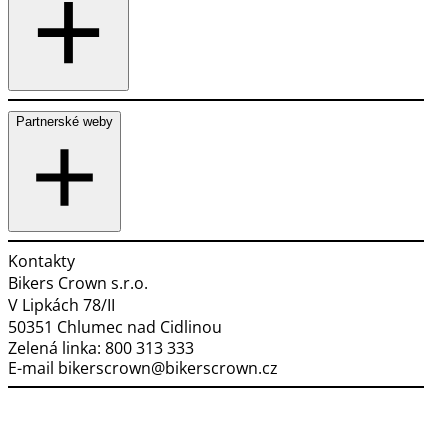
Partnerské weby
Kontakty
Bikers Crown s.r.o.
V Lipkách 78/II
50351 Chlumec nad Cidlinou
Zelená linka:
800 313 333
E-mail
bikerscrown@bikerscrown.cz