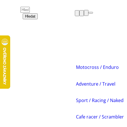
Hledat
HELMY
OBLEČENÍ
BOTY
CHRÁNIČE
DÁMSKÁ ZÓNA
PŘÍSLUŠENSTVÍ
NÁHRADNÍ DÍLY
Motocross / Enduro
VOLNÝ ČAS
AKCE A VÝPRODEJE
Adventure / Travel
Sport / Racing / Naked
Cafe racer / Scrambler