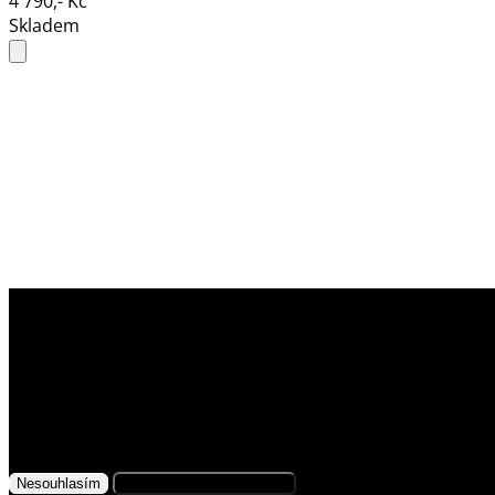
4 790,- Kč
Skladem
Využíváme soubory cookies
Na našem webu získáváme, ukládáme
a zpracováváme informace o jeho uživatelích (např.
síťové identifikátory, údaje o tom, jak procházíte
naše stránky, nebo jaký obsah vás zajímá). K tomuto
účelu využíváme soubory cookies, které nám
Nesouhlasím
Přijmout všechny cookies
pomáhají zkvalitnit naše služby a personalizovat