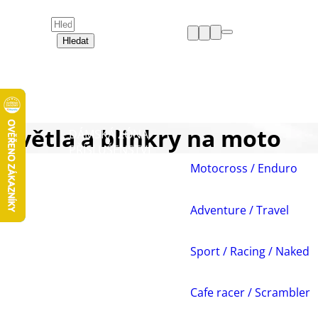
Hledat
HELMY
OBLEČENÍ
BOTY
CHRÁNIČE
Světla a blinkry na moto
DÁMSKÁ ZÓNA
PŘÍSLUŠENSTVÍ
NÁHRADNÍ DÍLY
Motocross / Enduro
VOLNÝ ČAS
AKCE A VÝPRODEJE
Adventure / Travel
Sport / Racing / Naked
Cafe racer / Scrambler