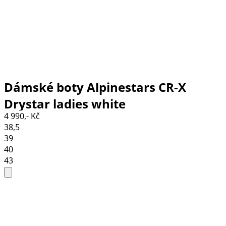
Dámské boty Alpinestars CR-X
Drystar ladies white
4 990,- Kč
grey/black/diva pink
38,5
39
40
43