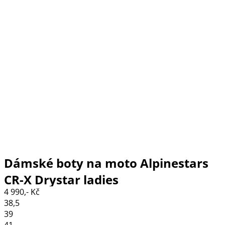
Dámské boty na moto Alpinestars
CR-X Drystar ladies
4 990,- Kč
black/grey/plum/teal
38,5
39