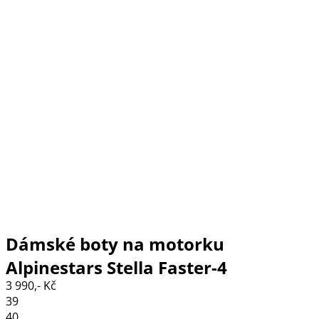
Dámské boty na motorku
Alpinestars Stella Faster-4
3 990,- Kč
black/diva pink
39
40