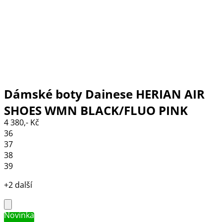
Dámské boty Dainese HERIAN AIR
SHOES WMN BLACK/FLUO PINK
4 380,- Kč
36
37
38
39
+2 další
Novinka