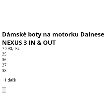
Dámské boty na motorku Dainese
NEXUS 3 IN & OUT
7 290,- Kč
BLACK/BLACK/WHITE
35
36
37
38
+1 další