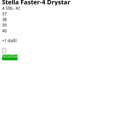
Stella Faster-4 Drystar
4 590,- Kč
black/grey/coral fluo
37
38
39
40
+1 další
Novinka