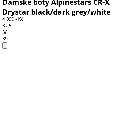
Dámské boty Alpinestars CR-X
Drystar black/dark grey/white
4 990,- Kč
37,5
38
39