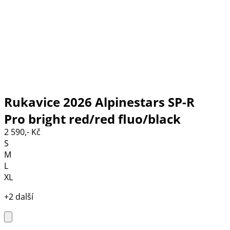
Rukavice 2026 Alpinestars SP-R
Pro bright red/red fluo/black
2 590,- Kč
S
M
L
XL
+2 další