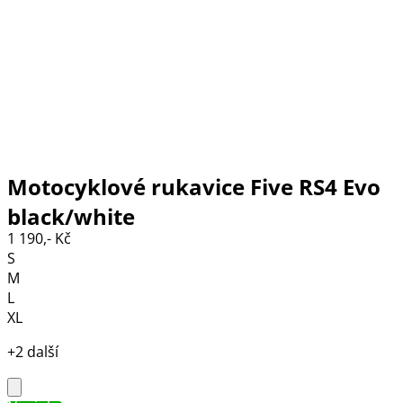
Motocyklové rukavice Five RS4 Evo
black/white
1 190,- Kč
S
M
L
XL
+2 další