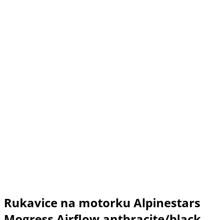
Rukavice na motorku Alpinestars
Mogress Airflow anthracite/black