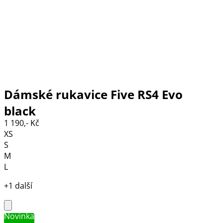
Dámské rukavice Five RS4 Evo
black
1 190,- Kč
XS
S
M
L
+1 další
Novinka