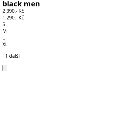
black men
2 390,- Kč
1 290,- Kč
S
M
L
XL
+1 další