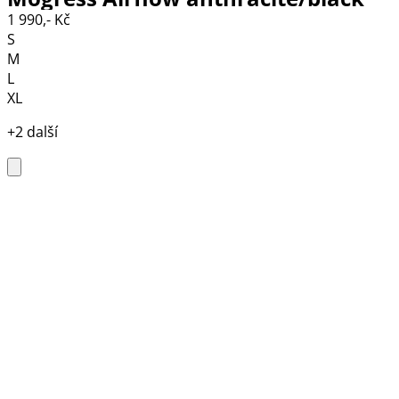
1 990,- Kč
S
M
L
XL
+2 další