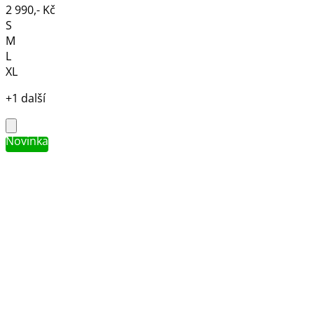
2 990,- Kč
S
M
L
XL
+1 další
Novinka