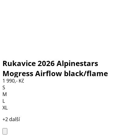
Rukavice 2026 Alpinestars
Mogress Airflow black/flame
1 990,- Kč
red/ecru
S
M
L
XL
+2 další