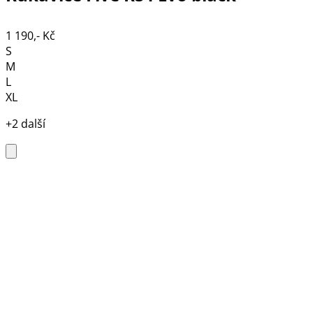
1 190,- Kč
S
M
L
XL
+2 další