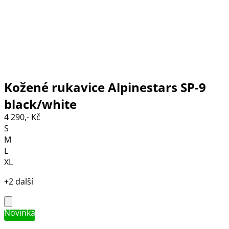
Kožené rukavice Alpinestars SP-9
black/white
4 290,- Kč
S
M
L
XL
+2 další
Novinka