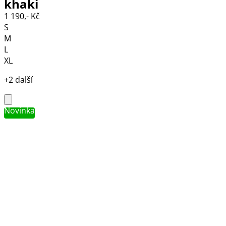
khaki
1 190,- Kč
S
M
L
XL
+2 další
Novinka