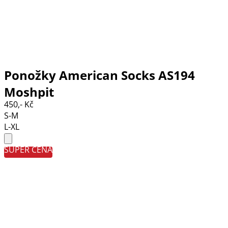
Ponožky American Socks AS194
Moshpit
450,- Kč
S-M
L-XL
SUPER CENA