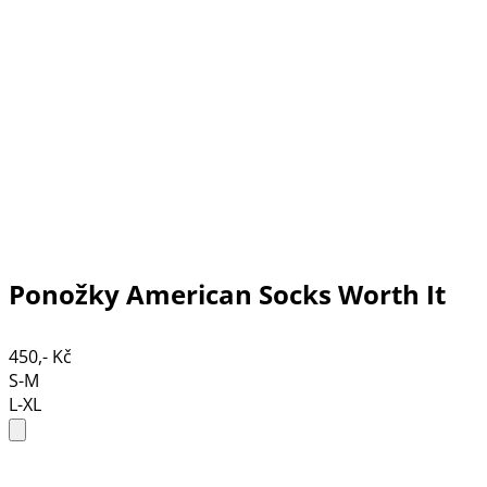
Ponožky American Socks Worth It
450,- Kč
S-M
L-XL