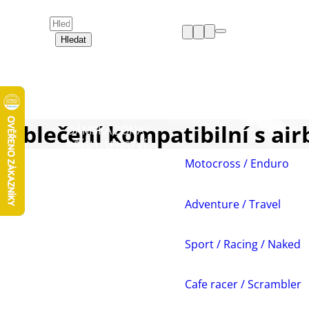
Hledat
HELMY
OBLEČENÍ
BOTY
CHRÁNIČE
Oblečení kompatibilní s air
DÁMSKÁ ZÓNA
PŘÍSLUŠENSTVÍ
NÁHRADNÍ DÍLY
Motocross / Enduro
VOLNÝ ČAS
AKCE A VÝPRODEJE
Adventure / Travel
Sport / Racing / Naked
Cafe racer / Scrambler