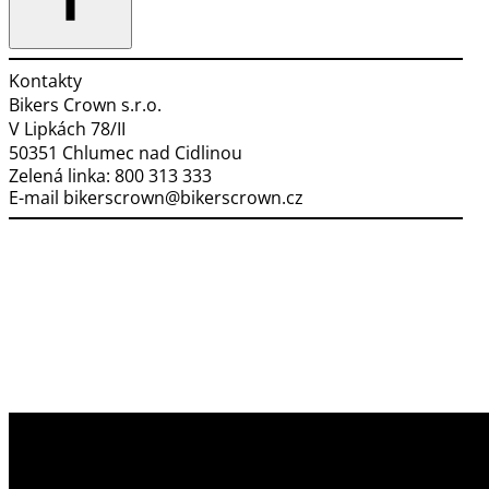
Kontakty
Bikers Crown s.r.o.
V Lipkách 78/II
50351 Chlumec nad Cidlinou
Zelená linka:
800 313 333
E-mail
bikerscrown@bikerscrown.cz
Využíváme soubory cookies