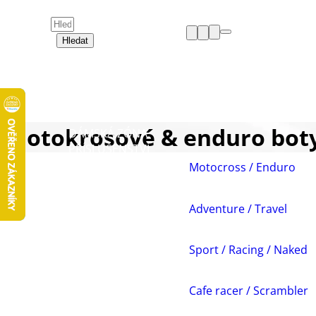
Hledat
HELMY
OBLEČENÍ
BOTY
CHRÁNIČE
Motokrosové & enduro boty
DÁMSKÁ ZÓNA
PŘÍSLUŠENSTVÍ
NÁHRADNÍ DÍLY
Motocross / Enduro
VOLNÝ ČAS
AKCE A VÝPRODEJE
Adventure / Travel
Sport / Racing / Naked
Cafe racer / Scrambler