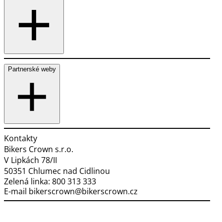
Partnerské weby
Kontakty
Bikers Crown s.r.o.
V Lipkách 78/II
50351 Chlumec nad Cidlinou
Zelená linka:
800 313 333
E-mail
bikerscrown@bikerscrown.cz