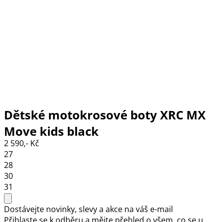
Dětské motokrosové boty XRC MX
Move kids black
2 590,- Kč
27
28
30
31
Dostávejte novinky, slevy a akce na váš e-mail
Přihlaste se k odběru a mějte přehled o všem, co se u