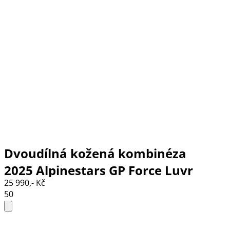
Dvoudílná kožená kombinéza
2025 Alpinestars GP Force Luvr
25 990,- Kč
black/white/red fluo
50