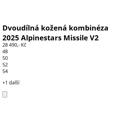
Dvoudílná kožená kombinéza
2025 Alpinestars Missile V2
28 490,- Kč
black/red fluo
48
50
52
54
+1 další