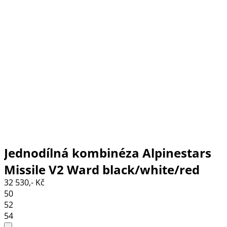
Jednodílná kombinéza Alpinestars
Missile V2 Ward black/white/red
32 530,- Kč
fluo
50
52
54