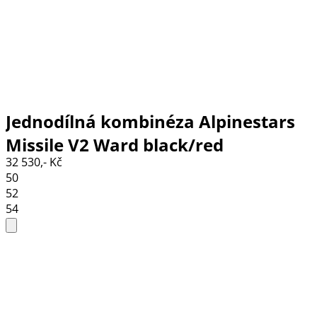
Jednodílná kombinéza Alpinestars
Missile V2 Ward black/red
32 530,- Kč
fluo/white
50
52
54