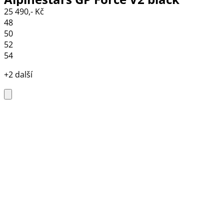
25 490,- Kč
48
50
52
54
+2 další