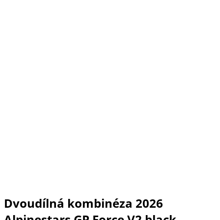
Dvoudílná kombinéza 2026
Alpinestars GP Force V2 black