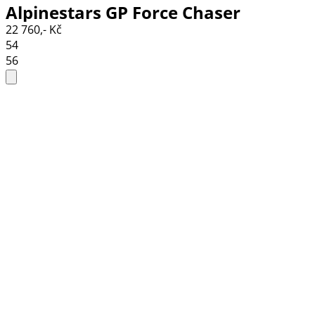
Alpinestars GP Force Chaser
22 760,- Kč
black/white
54
56