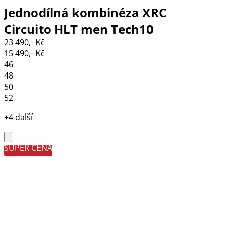
Jednodílná kombinéza XRC
Circuito HLT men Tech10
23 490,- Kč
black/white
15 490,- Kč
46
48
50
52
+4 další
SUPER CENA