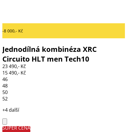
-8 000,- Kč
Jednodílná kombinéza XRC
Circuito HLT men Tech10
23 490,- Kč
black/white/fluo
15 490,- Kč
46
48
50
52
+4 další
SUPER CENA