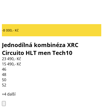
-8 000,- Kč
Jednodílná kombinéza XRC
Circuito HLT men Tech10
23 490,- Kč
black/grey/black
15 490,- Kč
46
48
50
52
+4 další