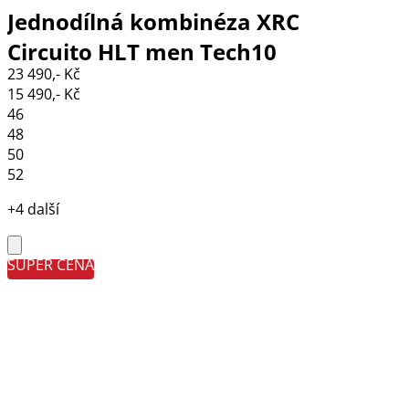
Jednodílná kombinéza XRC
Circuito HLT men Tech10
23 490,- Kč
black/white/fluo
15 490,- Kč
46
48
50
52
+4 další
SUPER CENA