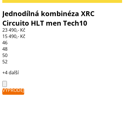
Jednodílná kombinéza XRC
Circuito HLT men Tech10
23 490,- Kč
black/grey/red
15 490,- Kč
46
48
50
52
+4 další
VÝPRODEJ