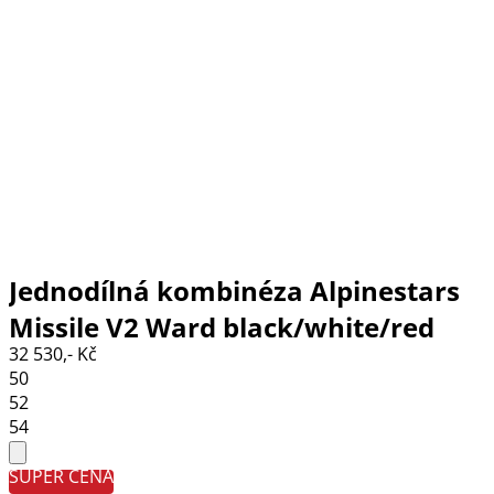
Jednodílná kombinéza Alpinestars
Missile V2 Ward black/white/red
32 530,- Kč
fluo
50
52
54
SUPER CENA