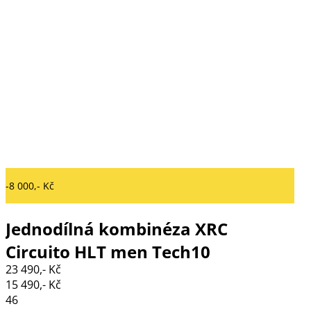
-8 000,- Kč
Jednodílná kombinéza XRC
Circuito HLT men Tech10
23 490,- Kč
black/white
15 490,- Kč
46