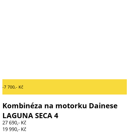
-7 700,- Kč
Kombinéza na motorku Dainese
LAGUNA SECA 4
27 690,- Kč
WHITE/BLACK/FLUO YELLOW
19 990,- Kč