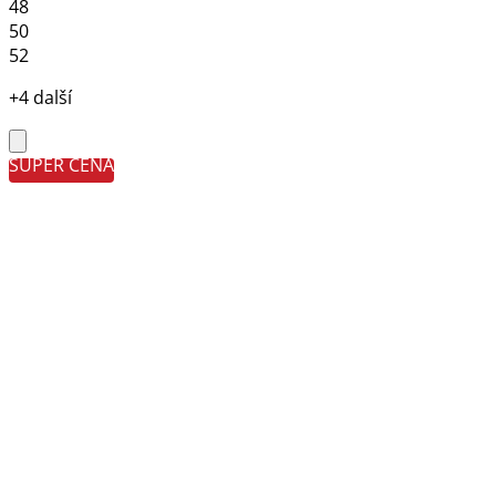
48
50
52
+4 další
SUPER CENA