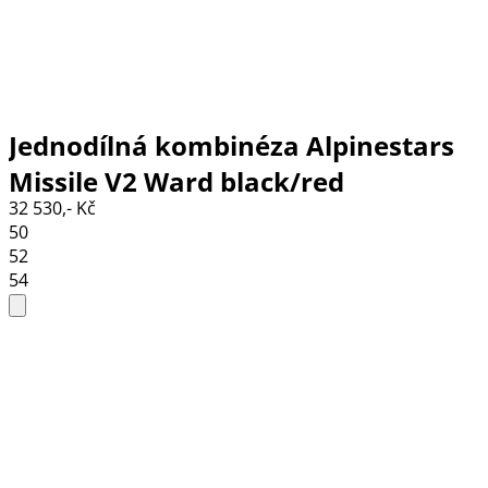
Jednodílná kombinéza Alpinestars
Missile V2 Ward black/red
32 530,- Kč
fluo/white
50
52
54