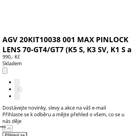
AGV 20KIT10038 001 MAX PINLOCK
LENS 70-GT4/GT7 (K5 S, K3 SV, K1 S a
990,- Kč
STREETMODULAR)
Skladem
1
Dostávejte novinky, slevy a akce na váš e-mail
Přihlaste se k odběru a mějte přehled o všem, co se u
nás děje
Přihlásit se