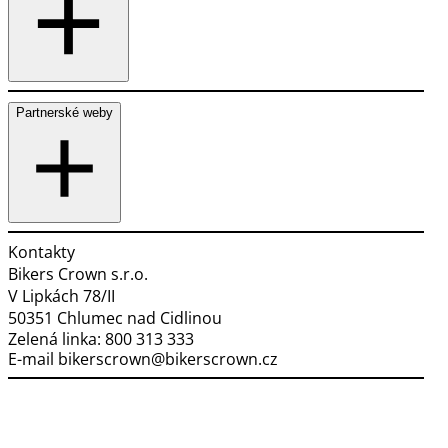
Partnerské weby
Kontakty
Bikers Crown s.r.o.
V Lipkách 78/II
50351 Chlumec nad Cidlinou
Zelená linka:
800 313 333
E-mail
bikerscrown@bikerscrown.cz