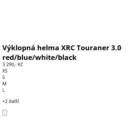
Výklopná helma XRC Touraner 3.0
red/blue/white/black
3 290,- Kč
XS
S
M
L
+2 další