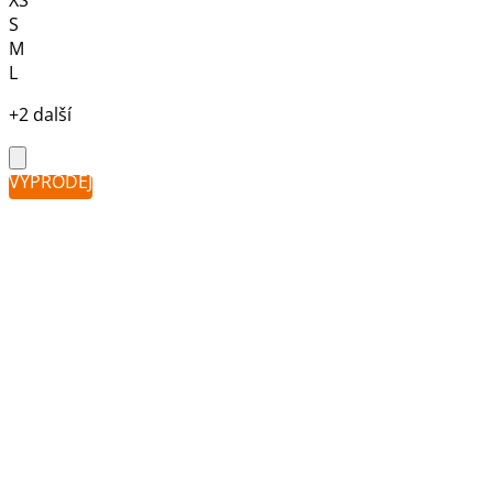
XS
S
M
L
+2 další
VÝPRODEJ