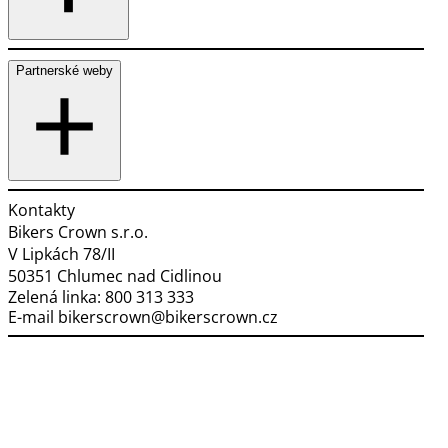
Partnerské weby
Kontakty
Bikers Crown s.r.o.
V Lipkách 78/II
50351 Chlumec nad Cidlinou
Zelená linka:
800 313 333
E-mail
bikerscrown@bikerscrown.cz