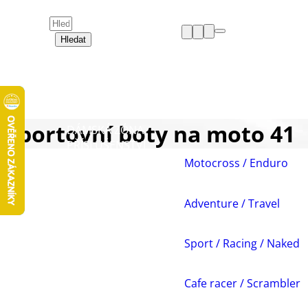
Hledat
HELMY
OBLEČENÍ
BOTY
CHRÁNIČE
Sportovní boty na moto 41
DÁMSKÁ ZÓNA
PŘÍSLUŠENSTVÍ
NÁHRADNÍ DÍLY
Motocross / Enduro
VOLNÝ ČAS
AKCE A VÝPRODEJE
Adventure / Travel
Sport / Racing / Naked
Cafe racer / Scrambler