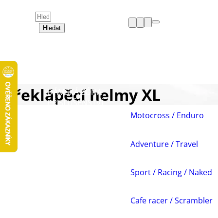
Hledat
HELMY
OBLEČENÍ
BOTY
CHRÁNIČE
Překlápěcí helmy XL
DÁMSKÁ ZÓNA
PŘÍSLUŠENSTVÍ
NÁHRADNÍ DÍLY
Motocross / Enduro
VOLNÝ ČAS
AKCE A VÝPRODEJE
Adventure / Travel
Sport / Racing / Naked
Cafe racer / Scrambler