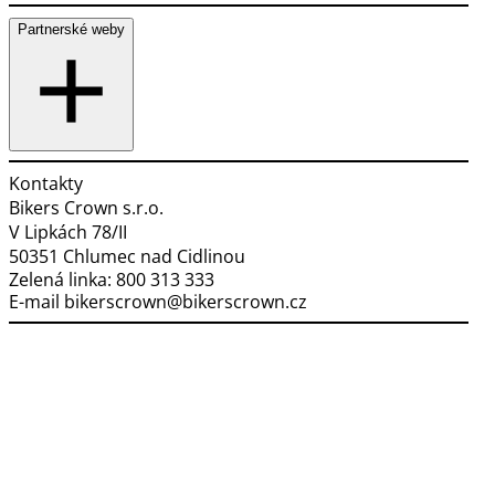
Partnerské weby
Kontakty
Bikers Crown s.r.o.
V Lipkách 78/II
50351 Chlumec nad Cidlinou
Zelená linka:
800 313 333
E-mail
bikerscrown@bikerscrown.cz