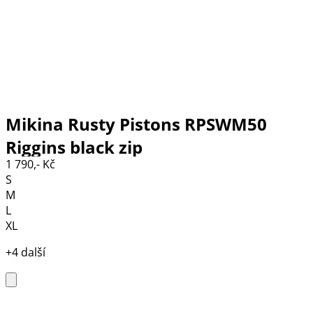
Mikina Rusty Pistons RPSWM50
Riggins black zip
1 790,- Kč
S
M
L
XL
+4 další