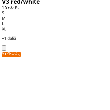
V3 red/white
1 990,- Kč
S
M
L
XL
+1 další
VÝPRODEJ