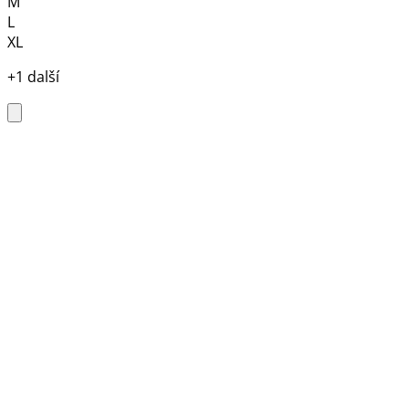
M
L
XL
+1 další