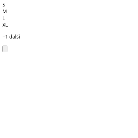
S
M
L
XL
+1 další