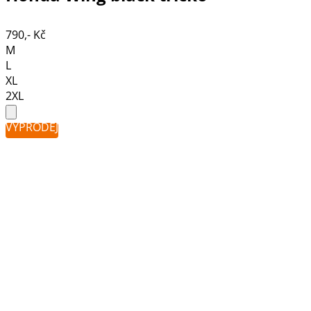
790,- Kč
M
L
XL
2XL
VÝPRODEJ