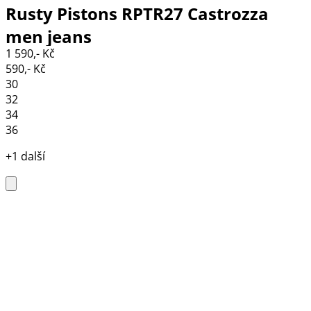
Rusty Pistons RPTR27 Castrozza
men jeans
1 590,- Kč
590,- Kč
30
32
34
36
+1 další