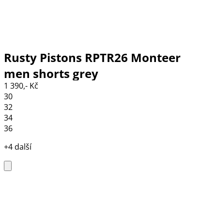
Rusty Pistons RPTR26 Monteer
men shorts grey
1 390,- Kč
30
32
34
36
+4 další