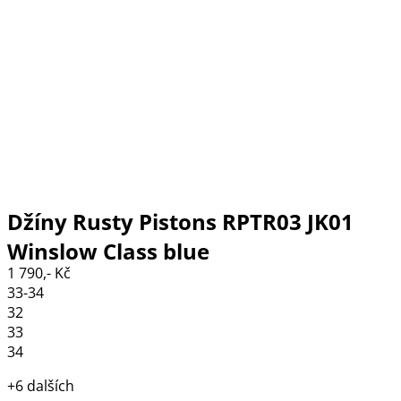
Džíny Rusty Pistons RPTR03 JK01
Winslow Class blue
1 790,- Kč
33-34
32
33
34
+6 dalších