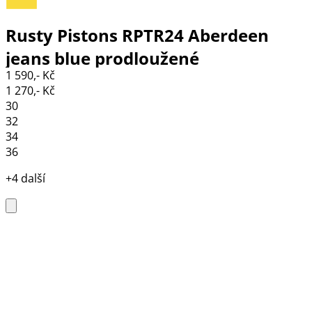
Rusty Pistons RPTR24 Aberdeen
jeans blue prodloužené
1 590,- Kč
1 270,- Kč
30
32
34
36
+4 další