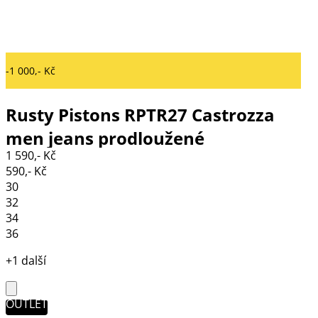
-1 000,- Kč
Rusty Pistons RPTR27 Castrozza
men jeans prodloužené
1 590,- Kč
590,- Kč
30
32
34
36
+1 další
OUTLET