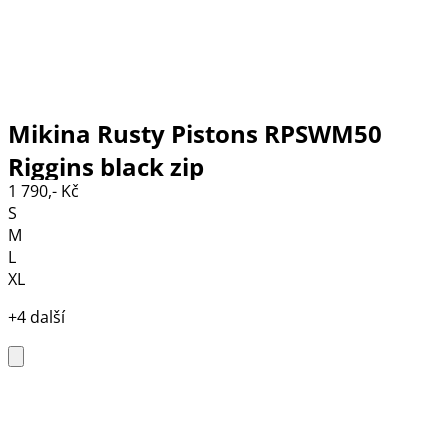
Mikina Rusty Pistons RPSWM50
Riggins black zip
1 790,- Kč
S
M
L
XL
+4 další