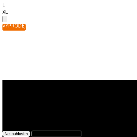
L
XL
VÝPRODEJ
Využíváme soubory cookies
Na našem webu získáváme, ukládáme
a zpracováváme informace o jeho uživatelích (např.
síťové identifikátory, údaje o tom, jak procházíte
naše stránky, nebo jaký obsah vás zajímá). K tomuto
účelu využíváme soubory cookies, které nám
Nesouhlasím
Přijmout všechny cookies
pomáhají zkvalitnit naše služby a personalizovat