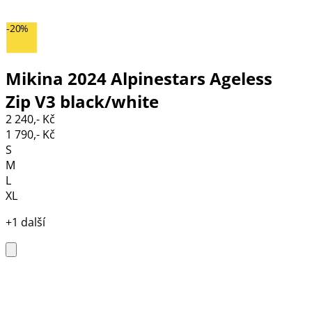
-20%
Mikina 2024 Alpinestars Ageless
Zip V3 black/white
2 240,- Kč
1 790,- Kč
S
M
L
XL
+1 další