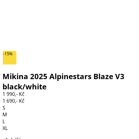
-15%
Mikina 2025 Alpinestars Blaze V3
black/white
1 990,- Kč
1 690,- Kč
S
M
L
XL