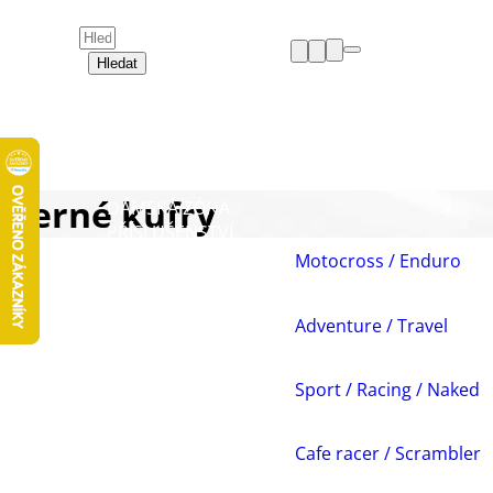
Hledat
HELMY
OBLEČENÍ
BOTY
CHRÁNIČE
Černé kufry
DÁMSKÁ ZÓNA
PŘÍSLUŠENSTVÍ
NÁHRADNÍ DÍLY
Motocross / Enduro
VOLNÝ ČAS
AKCE A VÝPRODEJE
Adventure / Travel
Sport / Racing / Naked
Cafe racer / Scrambler