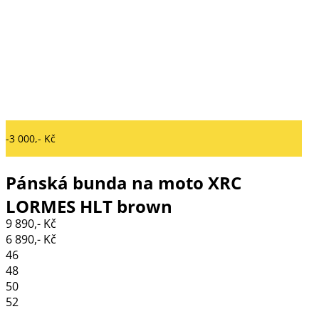
-3 000,- Kč
Pánská bunda na moto XRC
LORMES HLT brown
9 890,- Kč
6 890,- Kč
46
48
50
52