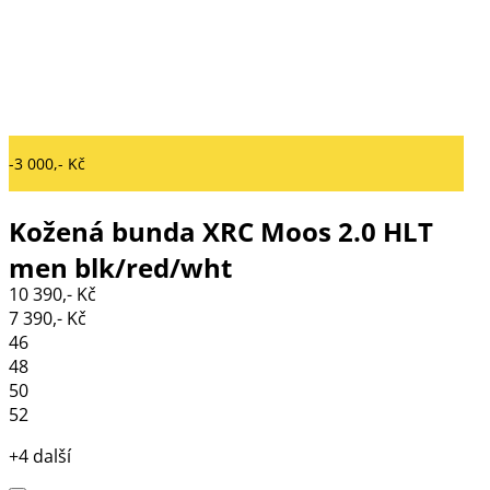
-3 000,- Kč
Kožená bunda XRC Moos 2.0 HLT
men blk/red/wht
10 390,- Kč
7 390,- Kč
46
48
50
52
+4 další