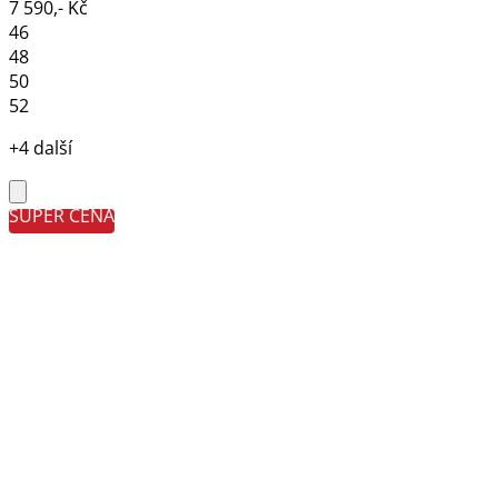
7 590,- Kč
46
48
50
52
+4 další
SUPER CENA