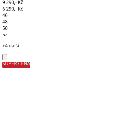
9 290,- Kč
6 290,- Kč
46
48
50
52
+4 další
SUPER CENA