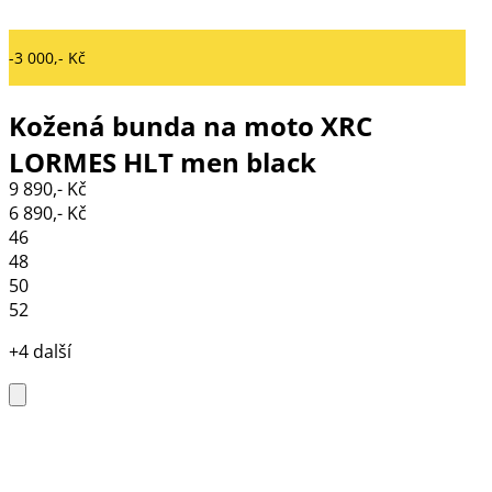
-3 000,- Kč
Kožená bunda na moto XRC
LORMES HLT men black
9 890,- Kč
6 890,- Kč
46
48
50
52
+4 další