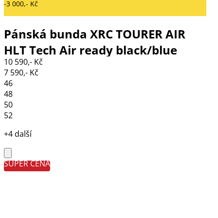
-3 000,- Kč
Pánská bunda XRC TOURER AIR
HLT Tech Air ready black/blue
10 590,- Kč
7 590,- Kč
46
48
50
52
+4 další
SUPER CENA