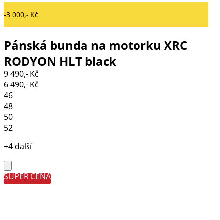
-3 000,- Kč
Pánská bunda na motorku XRC
RODYON HLT black
9 490,- Kč
6 490,- Kč
46
48
50
52
+4 další
SUPER CENA