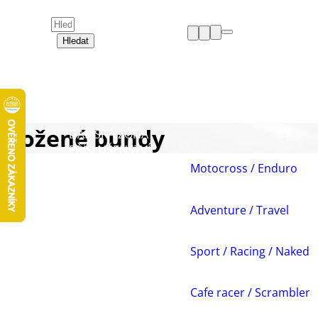
Hledat
HELMY
OBLEČENÍ
BOTY
CHRÁNIČE
Kožené bundy
DÁMSKÁ ZÓNA
PŘÍSLUŠENSTVÍ
NÁHRADNÍ DÍLY
Motocross / Enduro
VOLNÝ ČAS
AKCE A VÝPRODEJE
Adventure / Travel
Sport / Racing / Naked
Cafe racer / Scrambler