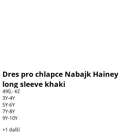
Dres pro chlapce Nabajk Hainey
long sleeve khaki
490,- Kč
3Y-4Y
5Y-6Y
7Y-8Y
9Y-10Y
+1 další