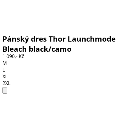
Pánský dres Thor Launchmode
Bleach black/camo
1 090,- Kč
M
L
XL
2XL