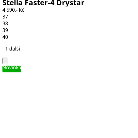
Stella Faster-4 Drystar
4 590,- Kč
black/grey/coral fluo
37
38
39
40
+1 další
Novinka