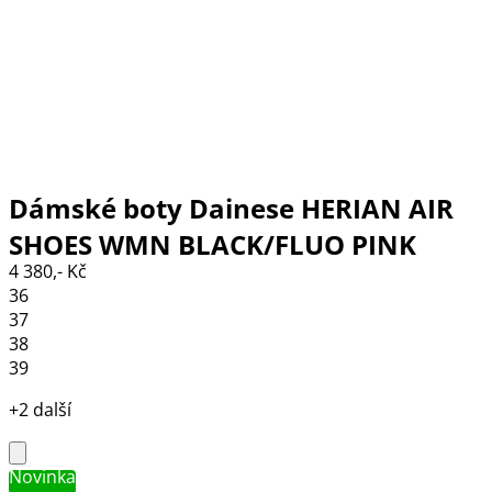
Dámské boty Dainese HERIAN AIR
SHOES WMN BLACK/FLUO PINK
4 380,- Kč
36
37
38
39
+2 další
Novinka