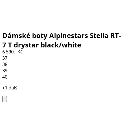
Dámské boty Alpinestars Stella RT-
7 T drystar black/white
6 590,- Kč
37
38
39
40
+1 další