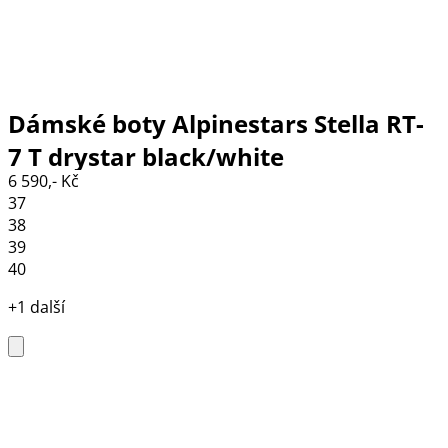
Dámské boty Alpinestars Stella RT-
7 T drystar black/white
6 590,- Kč
37
38
39
40
+1 další