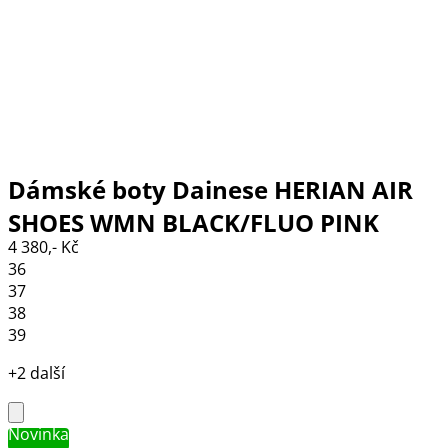
Dámské boty Dainese HERIAN AIR
SHOES WMN BLACK/FLUO PINK
4 380,- Kč
36
37
38
39
+2 další
Novinka