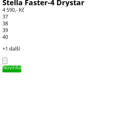
Stella Faster-4 Drystar
4 590,- Kč
black/grey/coral fluo
37
38
39
40
+1 další
Novinka