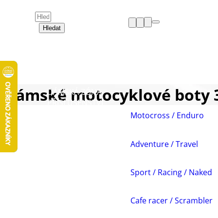
Hledat
HELMY
OBLEČENÍ
BOTY
CHRÁNIČE
Dámské motocyklové boty 
DÁMSKÁ ZÓNA
PŘÍSLUŠENSTVÍ
NÁHRADNÍ DÍLY
Motocross / Enduro
VOLNÝ ČAS
AKCE A VÝPRODEJE
Adventure / Travel
Sport / Racing / Naked
Cafe racer / Scrambler