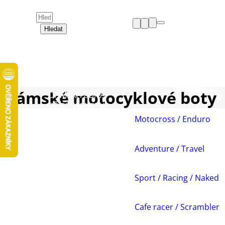
Hledat
HELMY
OBLEČENÍ
BOTY
CHRÁNIČE
Dámské motocyklové boty
DÁMSKÁ ZÓNA
PŘÍSLUŠENSTVÍ
NÁHRADNÍ DÍLY
Motocross / Enduro
VOLNÝ ČAS
AKCE A VÝPRODEJE
Adventure / Travel
Sport / Racing / Naked
Cafe racer / Scrambler