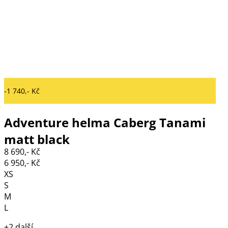
-1 740,- Kč
Adventure helma Caberg Tanami
matt black
8 690,- Kč
6 950,- Kč
XS
S
M
L
+2 další