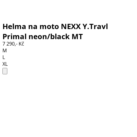
Helma na moto NEXX Y.Travl
Primal neon/black MT
7 290,- Kč
M
L
XL