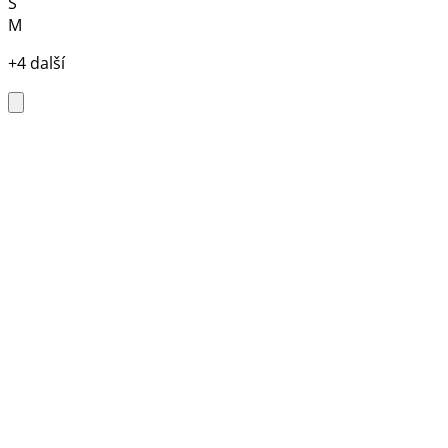
S
M
+4 další