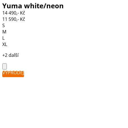
Yuma white/neon
14 490,- Kč
11 590,- Kč
S
M
L
XL
+2 další
VÝPRODEJ