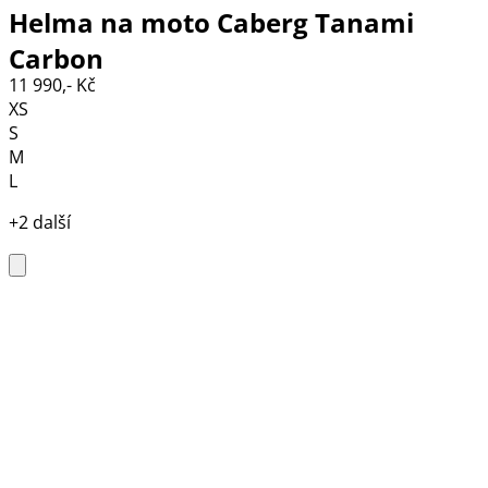
Helma na moto Caberg Tanami
Carbon
11 990,- Kč
XS
S
M
L
+2 další